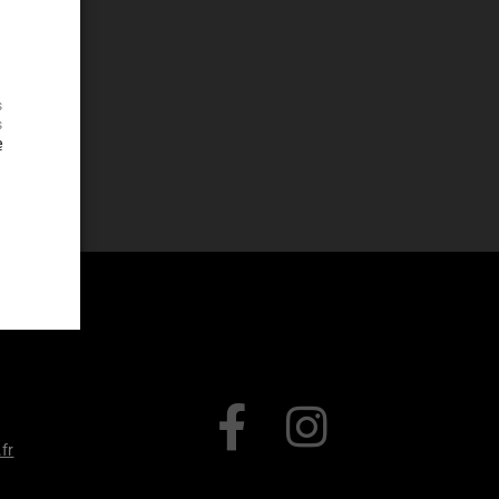
s
s
e
.fr